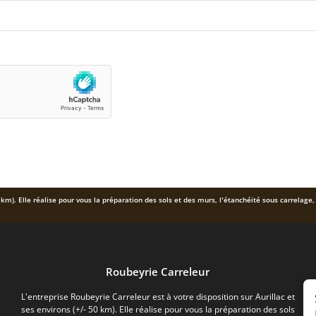
0 km). Elle réalise pour vous la préparation des sols et des murs, l’étanchéité sous carrelage,
Roubeyrie Carreleur
L’entreprise Roubeyrie Carreleur est à votre disposition sur Aurillac et
ses environs (+/- 50 km). Elle réalise pour vous la préparation des sols