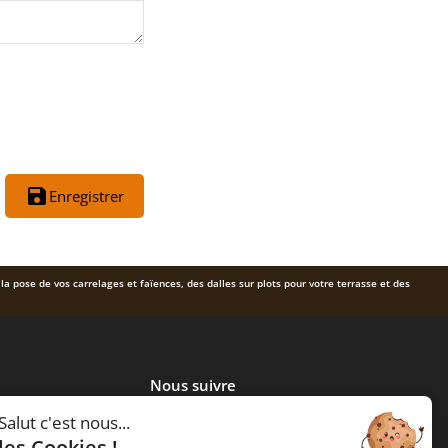
save
Enregistrer
 la pose de vos carrelages et faïences, des dalles sur plots pour votre terrasse et des
Nous suivre
Salut c'est nous...
les Cookies !