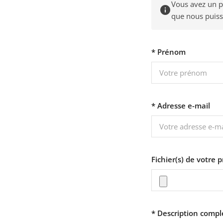
Vous avez un pr
info
que nous puissi
* Prénom
* Adresse e-mail
Fichier(s) de votre p
* Description comp